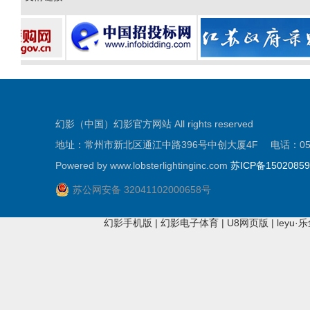
幻影（中国）幻影官方网站 All rights reserved
地址：常州市新北区通江中路396号中创大厦4F 电话：0519-81
Powered by www.lobsterlightinginc.com
苏ICP备1502085
苏公网安备 32041102000658号
幻影手机版
|
幻影电子体育
|
U8网页版
|
leyu