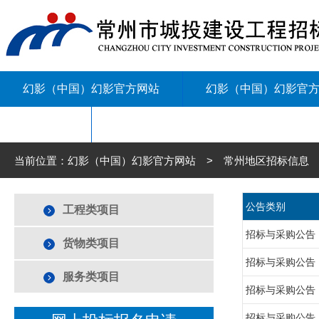
幻影（中国）幻影官方网站
幻影（中国）幻影官
联系我们
当前位置：幻影（中国）幻影官方网站 > 常州地区招标信息 
公告类别
工程类项目
招标与采购公告
货物类项目
招标与采购公告
服务类项目
招标与采购公告
招标与采购公告