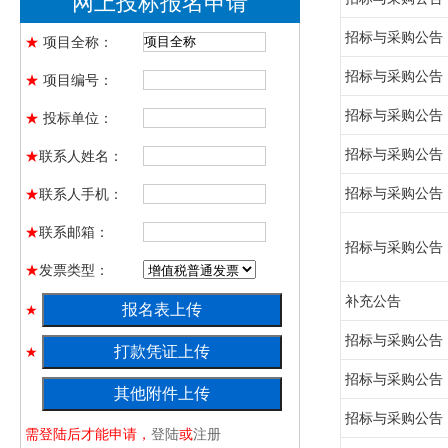
网上投标报名申请
招标与采购公告
★
项目全称：
招标与采购公告
★
项目编号：
招标与采购公告
★
投标单位：
招标与采购公告
★
联系人姓名：
招标与采购公告
★
联系人手机：
★
联系邮箱：
招标与采购公告
★
发票类型：
补充公告
★
招标与采购公告
★
招标与采购公告
★
招标与采购公告
需登陆后才能申请，
登陆
或
注册