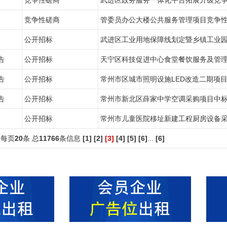
竞争性磋商
武进区政务服务一体化平台拓展升级竞
竞争性磋商
管委员办公大楼公共服务管理项目竞争
公开招标
武进区工业用地保障线划定暨乡镇工业
告
公开招标
天宁区科技促进中心食堂餐饮服务及管
告
公开招标
常州市区城市照明设施LED改造二期项
告
公开招标
常州市新北区薛家中学空调采购项目中
公开招标
常州市儿童医院移址新建工程厨房设备
 每页
20
条 总
11766
条信息
[1]
[2]
[3]
[4]
[5]
[6]
...
[6]