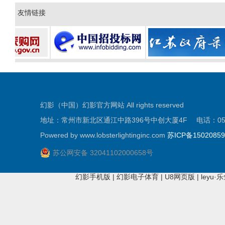
友情链接
幻影（中国）幻影官方网站 All rights reserved
地址：常州市新北区通江中路396号中创大厦4F 电话：0519-81
Powered by www.lobsterlightinginc.com
苏ICP备1502085
苏公网安备 32041102000658号
幻影手机版
|
幻影电子体育
|
U8网页版
|
leyu