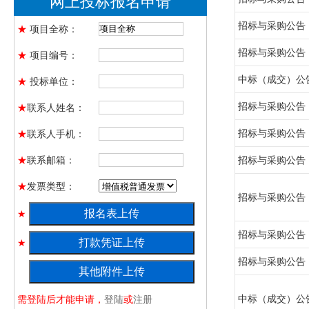
网上投标报名申请
招标与采购公告
★
项目全称：
招标与采购公告
★
项目编号：
中标（成交）公
★
投标单位：
招标与采购公告
★
联系人姓名：
招标与采购公告
★
联系人手机：
★
联系邮箱：
招标与采购公告
★
发票类型：
招标与采购公告
★
招标与采购公告
★
招标与采购公告
★
中标（成交）公
需登陆后才能申请，
登陆
或
注册