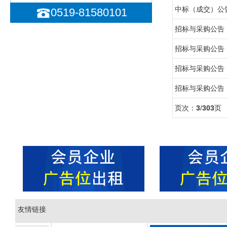
中标（成交）公
0519-81580101
招标与采购公告
招标与采购公告
招标与采购公告
招标与采购公告
页次：
3
/
303
页
友情链接