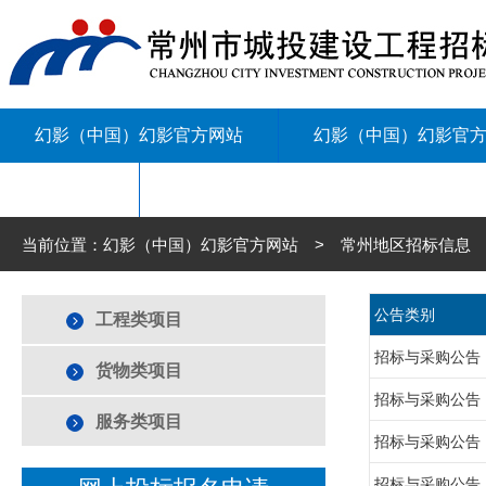
幻影（中国）幻影官方网站
幻影（中国）幻影官
联系我们
当前位置：幻影（中国）幻影官方网站 > 常州地区招标信息 
公告类别
工程类项目
招标与采购公告
货物类项目
招标与采购公告
服务类项目
招标与采购公告
招标与采购公告