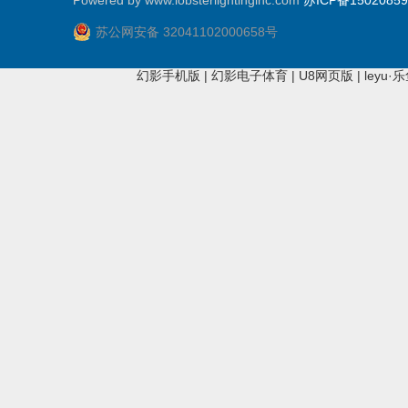
Powered by www.lobsterlightinginc.com
苏ICP备1502085
苏公网安备 32041102000658号
幻影手机版
|
幻影电子体育
|
U8网页版
|
leyu