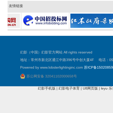
友情链接
幻影（中国）幻影官方网站 All rights reserved
地址：常州市新北区通江中路396号中创大厦4F 电话：0519-81
Powered by www.lobsterlightinginc.com
苏ICP备1502085
苏公网安备 32041102000658号
幻影手机版
|
幻影电子体育
|
U8网页版
|
leyu