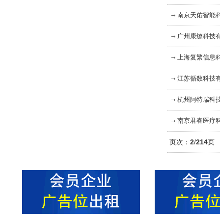
南京天佑智能
广州康燎科技
上海复繁信息
江苏循数科技
杭州阿特瑞科
南京君睿医疗
页次：
2
/
214
页