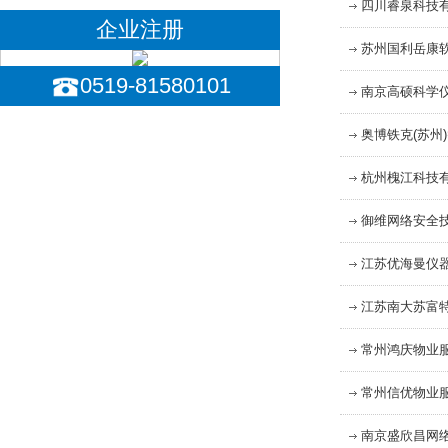
四川睿泉科技
企业注册
苏州国利岳康
0519-81580101
南京高硕科学
奥博铁克(苏州
杭州槐江科技
御维网络安全
江苏优海曼仪
江苏南大苏富
常州鸿庆物业
常州信优物业
南京盛欣昌网