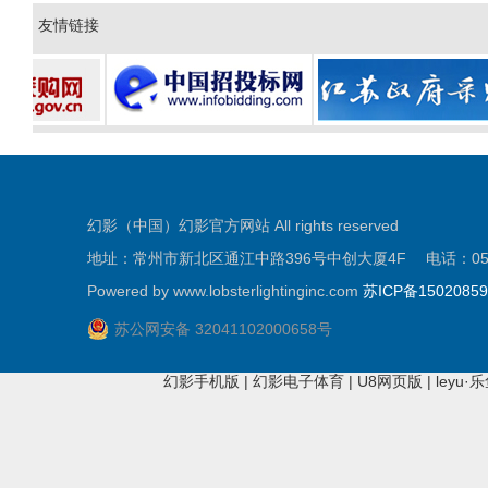
友情链接
幻影（中国）幻影官方网站 All rights reserved
地址：常州市新北区通江中路396号中创大厦4F 电话：0519-81
Powered by www.lobsterlightinginc.com
苏ICP备1502085
苏公网安备 32041102000658号
幻影手机版
|
幻影电子体育
|
U8网页版
|
leyu