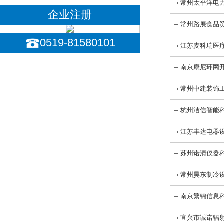
常州太平洋电
企业注册
常州路展食品
0519-81580101
江苏麦科瑞医
南京康尼环网
常州中建装饰
杭州洁信智能
江苏丰达电器
苏州诺清仪器
常州昊东制冷
南京繁锦信息
宜兴市诚诺辐