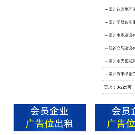
常州钰蕴玺环
常州乐晟智能
常州南霖建设
江苏交马建设
常州市天图景
常州腾宇绿化
页次：
3
/
229
页