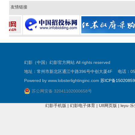
友情链接
幻影（中国）幻影官方网站 All rights reserved
地址：常州市新北区通江中路396号中创大厦4F 电话：0519-81
Powered by www.lobsterlightinginc.com
苏ICP备1502085
苏公网安备 32041102000658号
幻影手机版
|
幻影电子体育
|
U8网页版
|
leyu