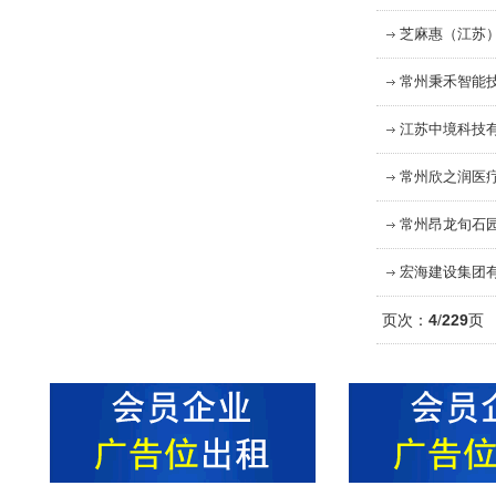
芝麻惠（江苏
常州秉禾智能
江苏中境科技
常州欣之润医
常州昂龙旬石
宏海建设集团
页次：
4
/
229
页