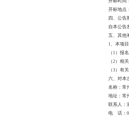
开标时间：
开标地点：
四、公告
自本公告
五、其他
1、本项
（1）报
（2）相关
（3）有
六、对本
名称：常
地址：常州
联系人：
电 话：051