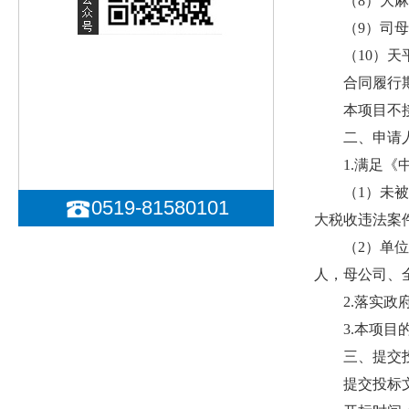
（8）大
（9）司
（10）
合同履行期
本项目不
二、申请
1.满足
（1）未被“
0519-81580101
大税收违法案
（2）单
人，母公司、
2.落实
3.本项
三、提交
提交投标文