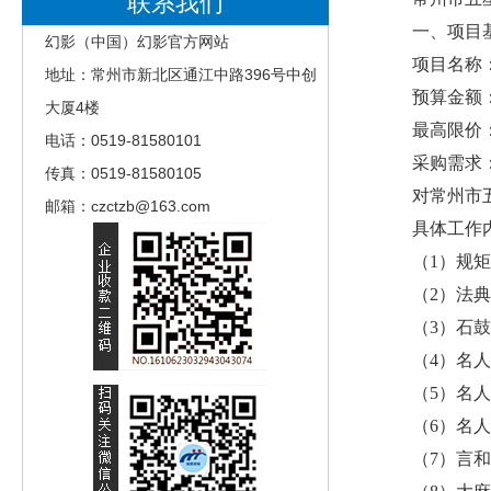
联系我们
一、项目
幻影（中国）幻影官方网站
项目名称
地址：常州市新北区通江中路396号中创
预算金额
大厦4楼
最高限价
电话：0519-81580101
采购需求
传真：0519-81580105
对常州市
邮箱：czctzb@163.com
具体工作
（1）规
（2）法
（3）石
（4）名
（5）名
（6）名
（7）言