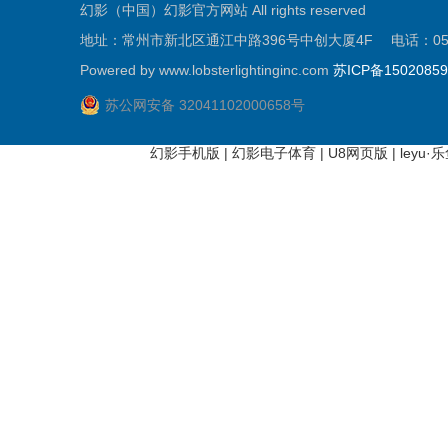
幻影（中国）幻影官方网站 All rights reserved
地址：常州市新北区通江中路396号中创大厦4F 电话：0519-81
Powered by www.lobsterlightinginc.com
苏ICP备1502085
苏公网安备 32041102000658号
幻影手机版
|
幻影电子体育
|
U8网页版
|
leyu