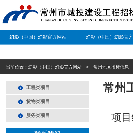
幻影（中国）幻影官方网站
幻影（中国）幻影官
联系我们
当前位置：幻影（中国）幻影官方网站 > 常州地区招标信息 
常州
工程类项目
货物类项目
项目编
服务类项目