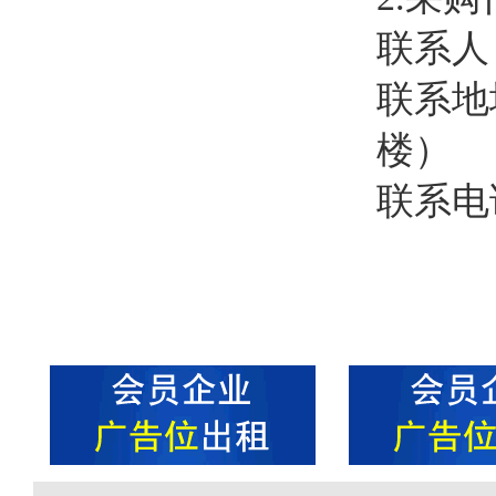
联系人
联系地
楼）
联系电话