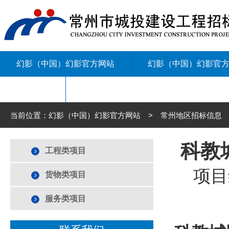
幻影（中国）幻影官方网站
幻影（中国）幻影官
联系我们
当前位置：幻影（中国）幻影官方网站 > 常州地区招标信息 
科教
工程类项目
项目编
货物类项目
服务类项目