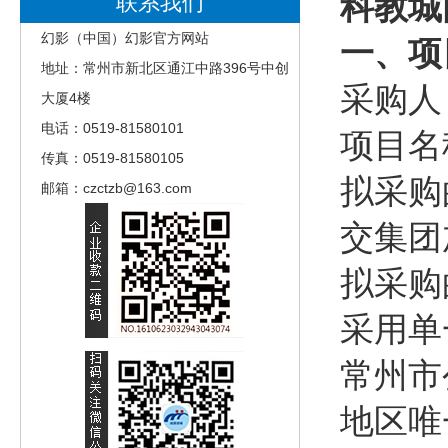
科教城
联系我们
幻影（中国）幻影官方网站
一、项
地址：常州市新北区通江中路396号中创
采购人
大厦4楼
电话：0519-81580101
项目名
传真：0519-81580105
拟采购
邮箱：czctzb@163.com
交集团
拟采购
采用单
常州市
地区唯