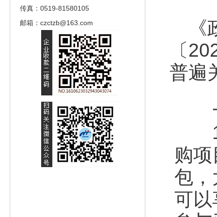
传真：0519-81580105
《政
邮箱：czctzb@163.com
〔20
普遍
一
1.
购项
包，
可以