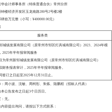
兴华会计师事务所（特殊普通合伙）常州分所
州钟楼经济开发区玉龙南路
280
号
2
号楼
2
楼
币肆拾万元整（小写：
¥400000.00
元）
息
服务类
邹城镇发展有限公司（原常州市邹区灯具城有限公司）
2023
、
2024
年模
，
2025
年半年报审阅服务
目为常州新邹城镇发展有限公司（原常州市邹区灯具城有限公司）
拟财务报表审计，
2025
年半年报审阅服务。
同签订之日起至
2025
年
12
月
31
日止。
单：周小波、沈敏、周柯彤、朱炼、陆鹏程（招标人代表）
自本公告发布之日起
3
个日历日。
宜：无。
告内容提出询问，请按以下方式联系：