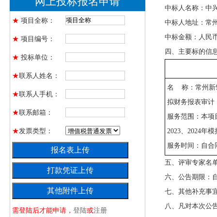
网上投标报名申请
中标人名称：中
★
项目全称：
中标人地址：常
中标金额：人民
★
项目编号：
四、主要标的信
★
投标单位：
★
联系人姓名：
名
称：常州新
★
联系人手机：
拟财务报表审计
★
联系邮箱：
服务范围：本项
★
发票类型：
2023
、
2024
年模
服务时间：自合
五、评审专家名
六、公告期限：
七、其他补充事
八、凡对本次公
需登陆后才能申请，
登陆
或
注册