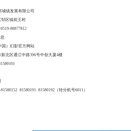
邹城镇发展有限公司
区邹区镇前王村
519-88877812
信息
中国）幻影官方网站
新北区通江中路
396
号中创大厦
4
楼
81580101
媛
-81580152 81580191 81580192
（转分机号
6011
）