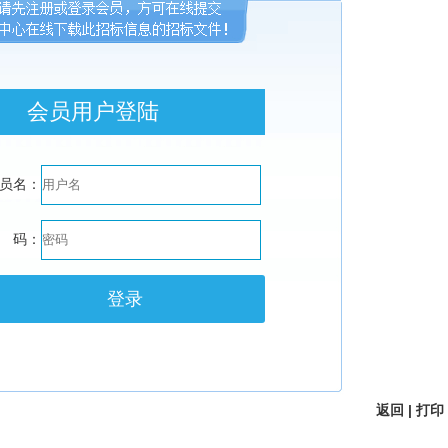
会员用户登陆
员名：
 码：
返回
|
打印