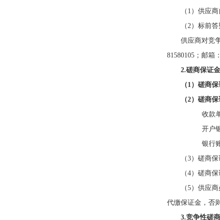
（
1）供应
（
2）
标前答
供应商对竞
81580105；邮箱：c
2.磋商保证
（
1
）
磋商保
（
2
）
磋商保
收款
开户
银行
（3）磋商保
（4）磋商
（5）供应
代缴保证金，否
3.竞争性