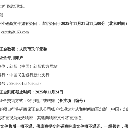
商自行踏勘现场。
疑
争性磋商文件如有疑问，请将疑问于
2025年
11
月
21
日
11
点
00分（
北京时间
zctzb@163.com
金
证金数额：人民币
玖仟
元整
证金专用账户
单位：幻影（中国）幻影官方网站
银行：中国民生银行新北支行
账号：
9902001834020537
证金
到账截止时
间
：
2025年
11
月
24
日
保证金交纳方式：银行电汇或转账
（备注项目编号）
商必须自行将磋商保证金从公司账户按规定方式和时间缴至幻影（中国）幻
则将被视为无效响应，其磋商响应文件将被拒绝。
磋商文件售后一概不退。供应商提交的磋商响应文件概不退还。一经领购，