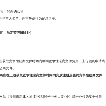
同项下的采购活动；
税收违法案件当事人名单、严重失信行为记录名单。
（北京时间，法定节假日除外）
m）网站免费注册，在获取竞争性磋商文件时间内缴纳竞争性磋商文件费用，上传领购申请表
性磋商文件。
供应商应在上述获取竞争性磋商文件时间内完成注册及领购竞争性磋商文件
）幻影官方网站（常州市新北区通江中路396号中创大厦4楼）综合办领购竞争性磋