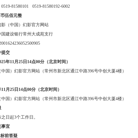
9-81580101 0519-81580192-6002
民币伍佰元整
幻影（中国）幻影官方网站
中国建设银行常州大成苑支行
2001624236052500905
件提交
025年
11
月
25
日
14
点
00
分（北京时间）
（中国）幻影官方网站（常州市新北区通江中路
396号中创大厦4楼）
年
11
月
25
日
14
点
00
分（北京时间）
（中国）幻影官方网站（常州市新北区通江中路
396号中创大厦4楼）
限
布之日起
3个工作日。
充事宜
及标前答疑