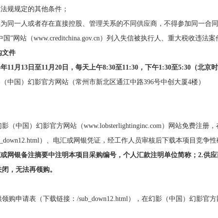
政法规规定的其他条件；
责人为同一人或者存在直接控股、管理关系的不同供应商，不得参加同一合
中国”网站（www.creditchina.gov.cn）列入失信被执行人、重大
购文件
5年
11
月
13
日至
11
月
20
日，
每天上午
8:30至11:30，下午1:30至5:30
影（中国）幻影官方网站（常州市新北区通江中路396号中创大厦4楼）
幻影（中国）幻影官方网站（
www.lobsterlightinginc.co
b_down12.html）、电汇或网银凭证，经工作人员审核后下载本项目竞争
电汇或网银备注摘要中注明本项目采购编号，个人汇款注明单位简称；2.
关闭，无法再领购。
供领购申请表（下载链接：
/sub_down12.html），在幻影（中国