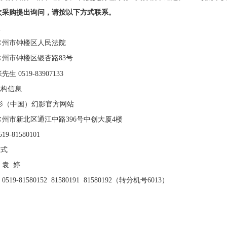
次采购提出询问，请按以下方式联系。
息
州市钟楼区人民法院
州市钟楼区银杏路
83号
张先生
0519-83907133
机构信息
影（中国）幻影官方网站
常州市新北区通江中路
396号中创大厦4楼
-81580101
方式
：袁
婷
-81580152 81580191 81580192（转分机号6013）