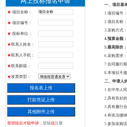
网上投标报名申请
一、项目基
★
项目全称：
1.项目编号：CT
2.项目名
★
项目编号：
3.采购方式
★
投标单位：
4.预算金额
★
联系人姓名：
5.最高限价
★
联系人手机：
6.采购需
7.合同履行
★
联系邮箱：
8.本项目不
★
发票类型：
二、申请人
1.在中华人
2.具有良好
3.具有履行
4.有依法缴
需登陆后才能申请，
登陆
或
注册
5.参加采