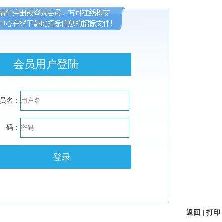
会员用户登陆
员名：
 码：
返回
|
打印