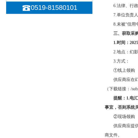
6.法律、行
0519-81580101
7.单位负
8.未被“信用
三、获取采
1.时间：
202
2.地点：幻
3.方式：
①线上领购
供应商应在
（下载链接：/su
提醒：
1.
事宜，否则系统
②现场领购
供应商应提
商文件。