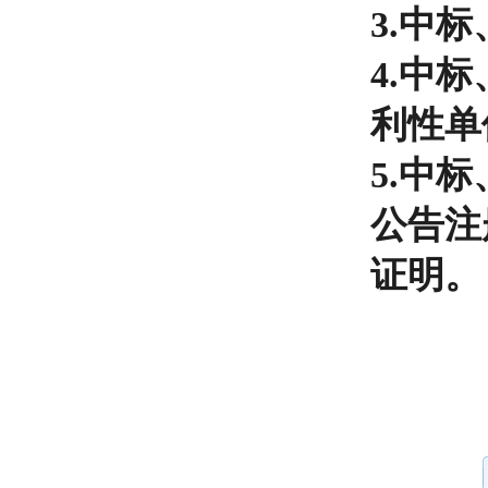
3.中
4.中
利性单
5.中
公告注
证明。