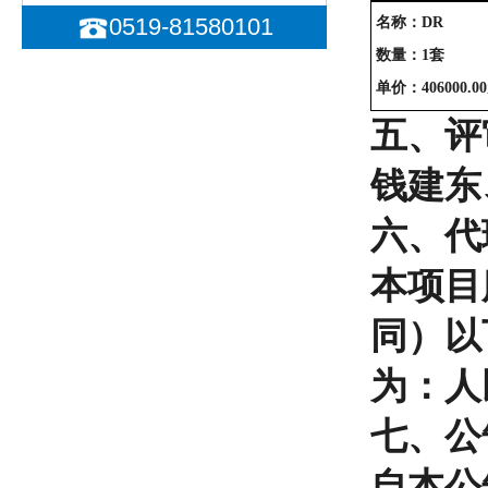
0519-81580101
名称：
DR
数量：
1套
单价：
406000.0
五、评
钱建东
六、代
本项目
同）以
为：人
七、公
自本公