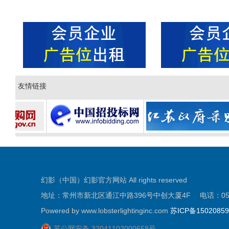
友情链接
幻影（中国）幻影官方网站 All rights reserved
地址：常州市新北区通江中路396号中创大厦4F 电话：0519-81
Powered by www.lobsterlightinginc.com
苏ICP备1502085
苏公网安备 32041102000658号