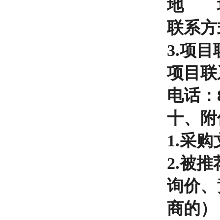
地 
联系方
3.项
项目联
电话：
十、附
1.采
2.被
询价、
商的）