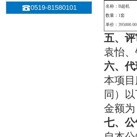
0519-81580101
名称：
B超机
数量：
1套
单价：
395000.0
五、评
袁怡、
六、代
本项目
同）以
金额为
七、公
自本公