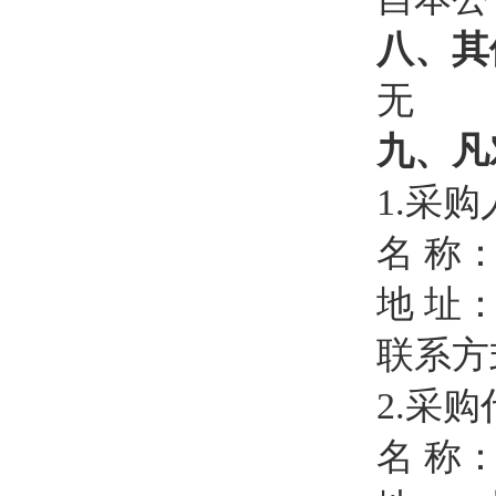
八、其
无
九、凡
1.采
名
称：
地
址：
联系方
2.采
名
称：