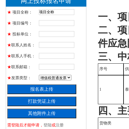
网上投标报名申请
★
项目全称：
一、项
★
项目编号：
二、项
★
投标单位：
件应急
★
联系人姓名：
三、中
★
联系人手机：
★
联系邮箱：
序号
★
发票类型：
1
四、主
货物类
需登陆后才能申请，
登陆
或
注册