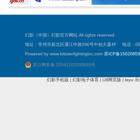
幻影（中国）幻影官方网站 All rights reserved
地址：常州市新北区通江中路396号中创大厦4F 电话：0519-81
Powered by www.lobsterlightinginc.com
苏ICP备1502085
苏公网安备 32041102000658号
幻影手机版
|
幻影电子体育
|
U8网页版
|
leyu