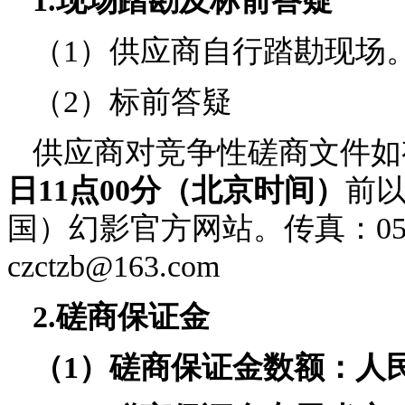
1.现场踏勘及标前答疑
（
1）供应商自行踏勘现场
（
2）
标前答疑
供应商对竞争性磋商文件如
日
11
点
00分（北京时间）
前
国）幻影官方网站。传真：
0
czctzb@163.com
2.磋商保证金
（
1
）
磋商保证金数额：人