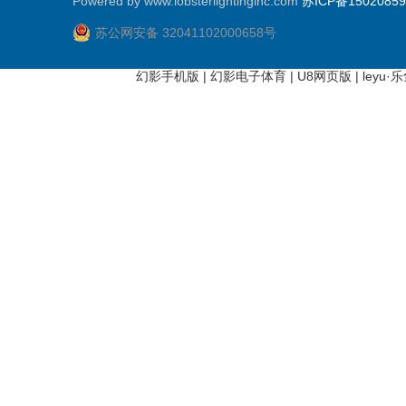
Powered by www.lobsterlightinginc.com
苏ICP备1502085
苏公网安备 32041102000658号
幻影手机版
|
幻影电子体育
|
U8网页版
|
leyu