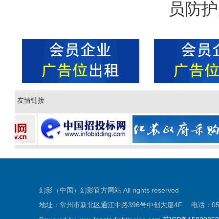
员防护
友情链接
幻影（中国）幻影官方网站 All rights reserved
地址：常州市新北区通江中路396号中创大厦4F 电话：0519-81