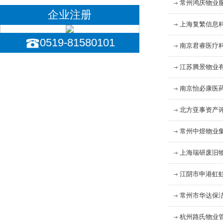
常州鸿庆物业
企业注册
上海复繁信息
0519-81580101
南京君睿医疗
江苏腾景物业
南京怡必康医
北方亚事资产
常州中煜物业
上海瑞研废旧
江阴市申港虹
常州市华达保
杭州路氏物业