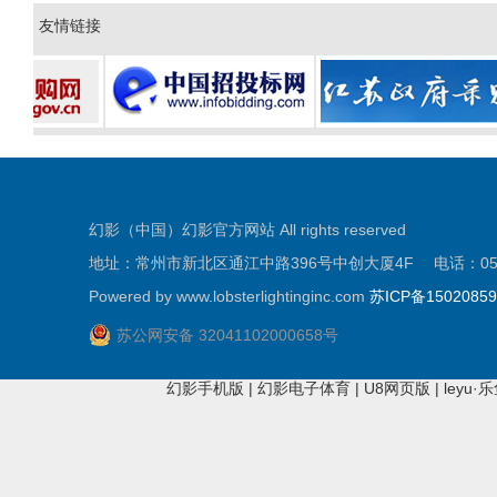
友情链接
幻影（中国）幻影官方网站 All rights reserved
地址：常州市新北区通江中路396号中创大厦4F 电话：0519-81
Powered by www.lobsterlightinginc.com
苏ICP备1502085
苏公网安备 32041102000658号
幻影手机版
|
幻影电子体育
|
U8网页版
|
leyu