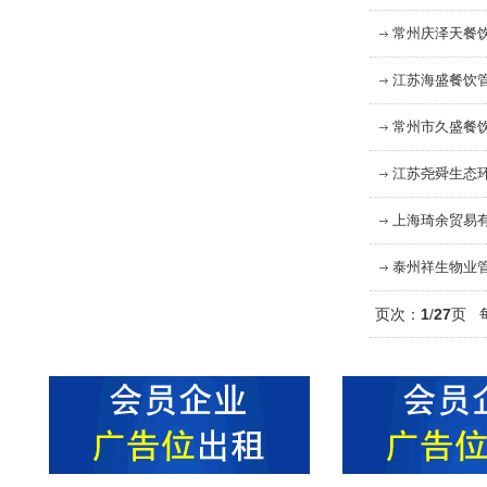
常州庆泽天餐
江苏海盛餐饮
常州市久盛餐
江苏尧舜生态
上海琦余贸易
泰州祥生物业
页次：
1
/
27
页 