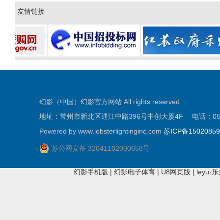
友情链接
幻影（中国）幻影官方网站 All rights reserved
地址：常州市新北区通江中路396号中创大厦4F 电话：0519-81
Powered by www.lobsterlightinginc.com
苏ICP备1502085
苏公网安备 32041102000658号
幻影手机版
|
幻影电子体育
|
U8网页版
|
leyu