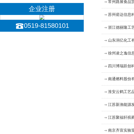
常州路展食品
企业注册
苏州偌达信息
0519-81580101
浙江德丽隆工
山东润亿化工
徐州凌之逸信
四川博瑞跃创
南通燃料股份
淮安云鹤工艺
江苏新渔能源
江苏聚福轩殡
南京齐宣实验