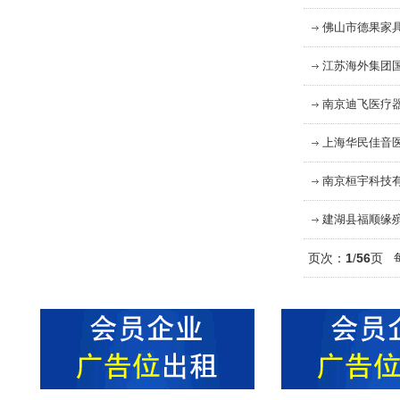
佛山市德果家
江苏海外集团
南京迪飞医疗
上海华民佳音
南京桓宇科技
建湖县福顺缘
页次：
1
/
56
页 