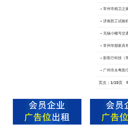
常州市精卫之
济南胜工试验
无锡小螺号交
常州华朋家具
影医疗科技（
广州市永粤医
页次：
1
/
15
页 