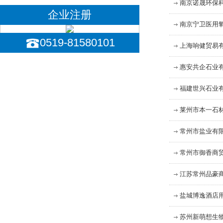
南京诺晟环保
企业注册
南京宁卫医用
0519-81580101
上海响健贸易
惠安共企石业
福建世兴石业
莱州市本一石
常州市盐业有
常州市御香商
江苏常州品豪
盐城博逸酒店
苏州新萌想生