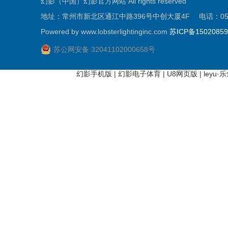
幻影（中国）幻影官方网站 All rights reserved
地址：常州市新北区通江中路396号中创大厦4F 电话：0519-81
Powered by www.lobsterlightinginc.com
苏ICP备1502085
苏公网安备 32041102000658号
幻影手机版
|
幻影电子体育
|
U8网页版
|
leyu