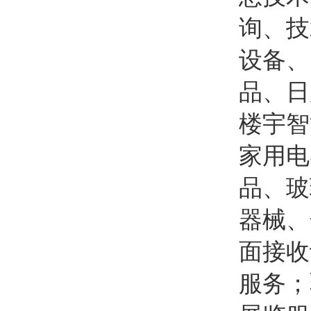
询、技
设备、
品、日
楼宇智
家用电
品、玻
器械、
面接收
服务；