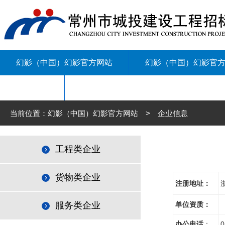
幻影（中国）幻影官方网站
幻影（中国）幻影官
联系我们
当前位置：幻影（中国）幻影官方网站 > 企业信息
工程类企业
货物类企业
注册地址：
服务类企业
单位资质：
办公电话
：
0